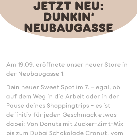
JETZT NEU:
DUNKIN‘
NEUBAUGASSE
Am 19.09. eröffnete unser neuer Store in
der Neubaugasse 1.
Dein neuer Sweet Spot im 7. – egal, ob
auf dem Weg in die Arbeit oder in der
Pause deines Shoppingtrips – es ist
definitiv für jeden Geschmack etwas
dabei: Von Donuts mit Zucker-Zimt-Mix
bis zum Dubai Schokolade Cronut, vom