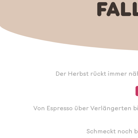
FAL
Der Herbst rückt immer nähe
Von Espresso über Verlängerten bi
Schmeckt noch b