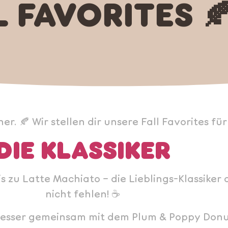
L FAVORITES 
r. 🍂 Wir stellen dir unsere Fall Favorites für
DIE KLASSIKER
s zu Latte Machiato – die Lieblings-Klassiker
nicht fehlen! ☕
esser gemeinsam mit dem Plum & Poppy Donut