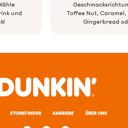
 Wähle
Geschmacksrichtun
rink und
Toffee Nut, Caramel, 
k!
Gingerbread od
STOREFINDER
KARRIERE
ÜBER UNS