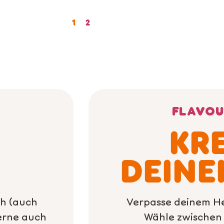
1
2
FLAVOU
KR
DEINE
ch (auch
Verpasse deinem He
gerne auch
Wähle zwischen