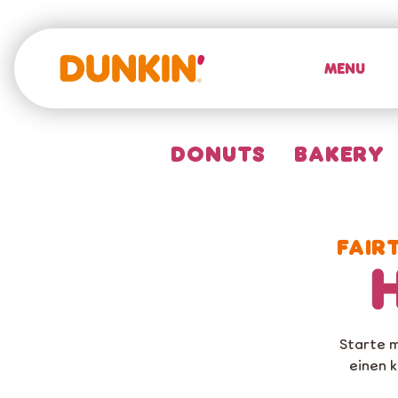
MENU
DONUTS
BAKERY
FAIR
Starte m
einen 